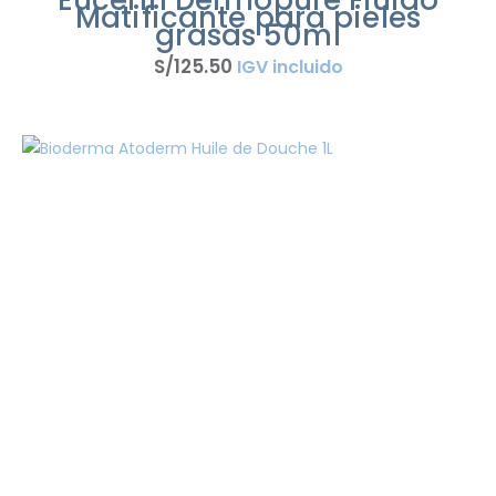
Matificante para pieles
grasas 50ml
S/
125
.
50
IGV incluido