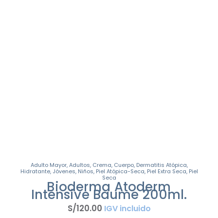
Adulto Mayor
,
Adultos
,
Crema
,
Cuerpo
,
Dermatitis Atópica
,
Hidratante
,
Jóvenes
,
Niños
,
Piel Atópica-Seca
,
Piel Extra Seca
,
Piel
Seca
Bioderma Atoderm
Intensive Baume 200ml.
S/
120
.
00
IGV incluido