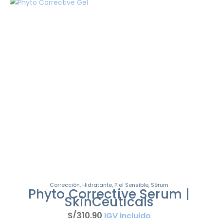
Corrección
,
Hidratante
,
Piel Sensible
,
Sérum
Phyto Corrective Serum |
SkinCeuticals
S/
310
.
90
IGV incluido