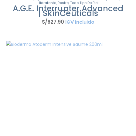
Hidratante
,
Rostro
,
Todo Tipo De Piel
A.G.E. Interrupter Advanced
| SkinCeuticals
S/
627
.
90
IGV incluido