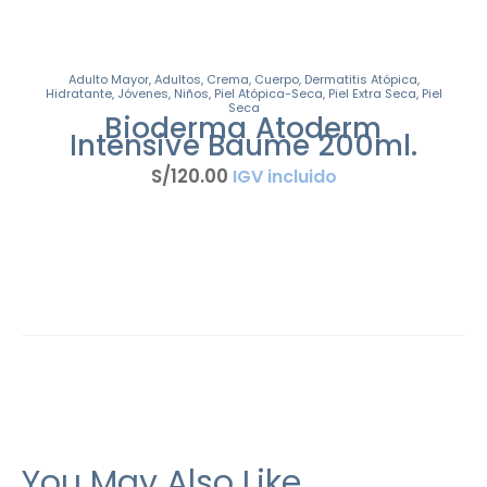
Adulto Mayor
,
Adultos
,
Crema
,
Cuerpo
,
Dermatitis Atópica
,
Hidratante
,
Jóvenes
,
Niños
,
Piel Atópica-Seca
,
Piel Extra Seca
,
Piel
Seca
Bioderma Atoderm
Intensive Baume 200ml.
S/
120
.
00
IGV incluido
You May Also Like