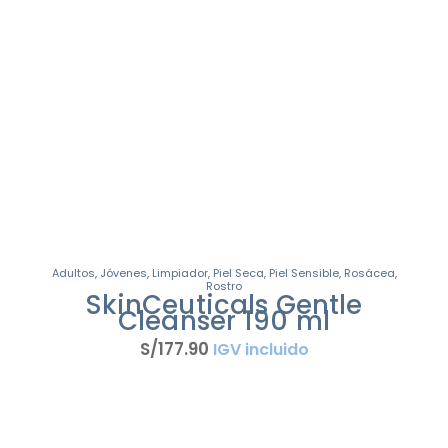
Adultos
,
Jóvenes
,
Limpiador
,
Piel Seca
,
Piel Sensible
,
Rosácea
,
Rostro
SkinCeuticals Gentle
Cleanser 190 ml
S/
177
.
90
IGV incluido