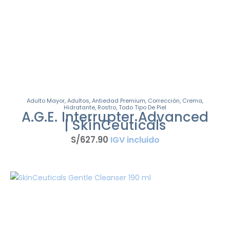
Adulto Mayor
,
Adultos
,
Antiedad Premium
,
Corrección
,
Crema
,
Hidratante
,
Rostro
,
Todo Tipo De Piel
A.G.E. Interrupter Advanced
| SkinCeuticals
S/
627
.
90
IGV incluido