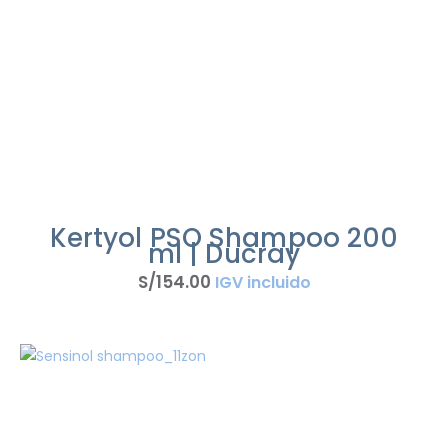
Kertyol PSO Shampoo 200
ml | Ducray
S/
154
.
00
IGV incluido