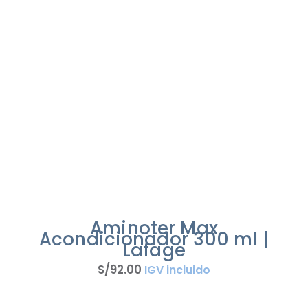
Aminoter Max
Acondicionador 300 ml |
Lafage
S/
92
.
00
IGV incluido