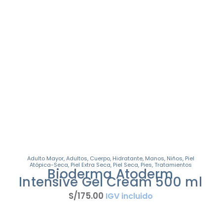
Adulto Mayor
,
Adultos
,
Cuerpo
,
Hidratante
,
Manos
,
Niños
,
Piel
Atópica-Seca
,
Piel Extra Seca
,
Piel Seca
,
Pies
,
Tratamientos
Bioderma Atoderm
Intensive Gel Cream 500 ml
S/
175
.
00
IGV incluido