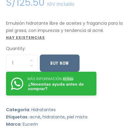
S/
125
.
50
IGV incluido
Emulsión hidratante libre de aceites y fragancia para la
piel grasa, con impurezas y tendencia al acné.
HAY EXISTENCIAS
Quantity:
BUY NOW
MÁS INFORMACIÓN
En línea
¿Necesitas ayuda antes de
comprar?
Categoría:
Hidratantes
Etiquetas:
acné
,
hidratante
,
piel mixta
Marca:
Eucerin