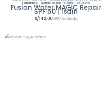
Hidratante
,
Reparación
,
Rostro
,
Todo Tipo De Piel
Fusion Water MAGIC Repair
SPF 50 | Isdin
S/
140
.
00
IGV incluido