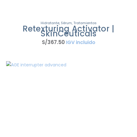
Hidratante
,
Sérum
,
Tratamientos
Retexturing Activator |
SkinCeuticals
S/
367
.
50
IGV incluido