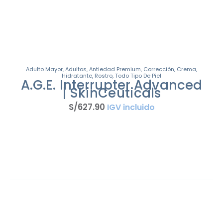
Adulto Mayor
,
Adultos
,
Antiedad Premium
,
Corrección
,
Crema
,
Hidratante
,
Rostro
,
Todo Tipo De Piel
A.G.E. Interrupter Advanced
| SkinCeuticals
S/
627
.
90
IGV incluido