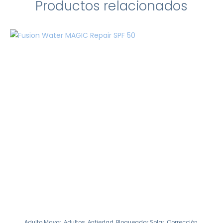
Productos relacionados
Adulto Mayor
,
Adultos
,
Antiedad
,
Bloqueador Solar
,
Corrección
,