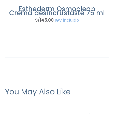
Esthederm Osmoclean
Crema desincrustaste 75 ml
S/
145
.
00
IGV incluido
You May Also Like