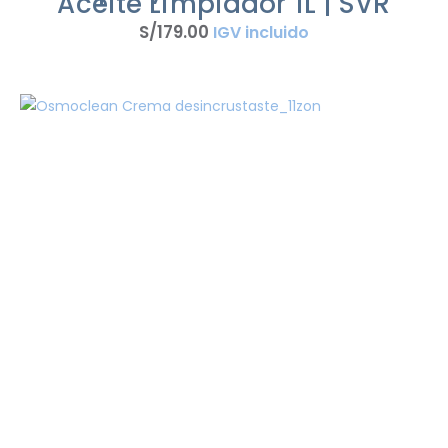
Aceite Limpiador 1L | SVR
S/
179
.
00
IGV incluido