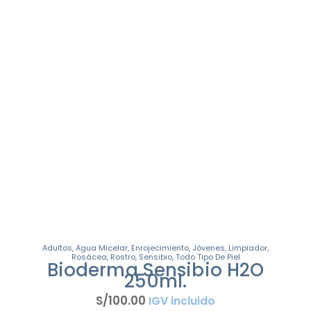
Adultos
,
Agua Micelar
,
Enrojecimiento
,
Jóvenes
,
Limpiador
,
Rosácea
,
Rostro
,
Sensibio
,
Todo Tipo De Piel
Bioderma Sensibio H2O
250ml.
S/
100
.
00
IGV incluido