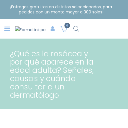
¡Entregas gratuitas en distritos seleccionados, para
pedidos con un monto mayor a 300 soles!
0
¿Qué es la rosácea y
por qué aparece en la
edad adulta? Señales,
causas y cuándo
consultar a un
dermatólogo