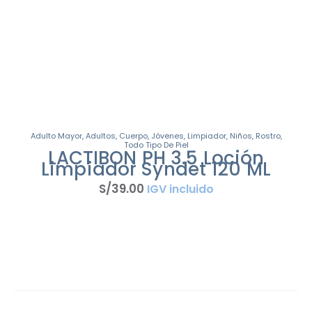
Adulto Mayor
,
Adultos
,
Cuerpo
,
Jóvenes
,
Limpiador
,
Niños
,
Rostro
,
Todo Tipo De Piel
LACTIBON PH 3.5 Loción
Limpiador Syndet 120 ML
S/
39
.
00
IGV incluido