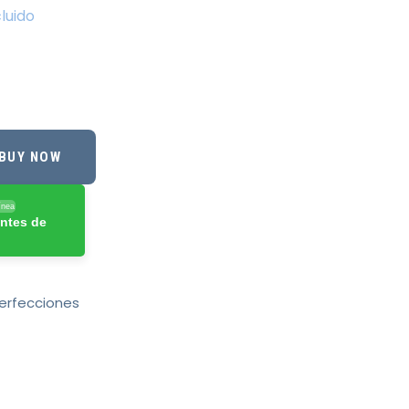
cluido
BUY NOW
ínea
ntes de
erfecciones