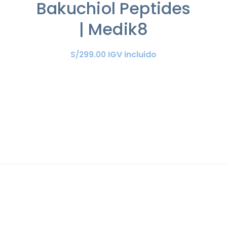
Bakuchiol Peptides
o
| Medik8
IGV incluido
S/
299
.
00