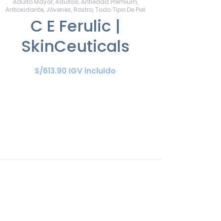
Adulto Mayor
,
Adultos
,
Antiedad Premium
,
Antioxidante
,
Jóvenes
,
Rostro
,
Todo Tipo De Piel
C E Ferulic |
SkinCeuticals
IGV incluido
S/
613
.
90