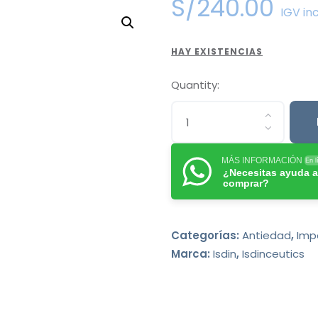
S/
240
.
00
IGV in
HAY EXISTENCIAS
Quantity:
MÁS INFORMACIÓN
En l
¿Necesitas ayuda a
comprar?
Categorías:
Antiedad
,
Imp
Marca:
Isdin
,
Isdinceutics