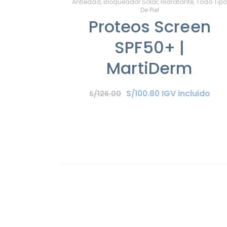
Antiedad
,
Bloqueador Solar
,
Hidratante
,
Todo Tip
De Piel
Proteos Screen
SPF50+ |
MartiDerm
IGV incluido
S/
100
.
80
S/
126
.
00