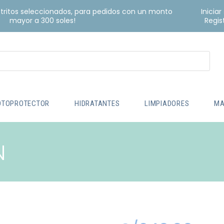
istritos seleccionados, para pedidos con un monto
Iniciar
mayor a 300 soles!
Regis
OTOPROTECTOR
HIDRATANTES
LIMPIADORES
MA
N