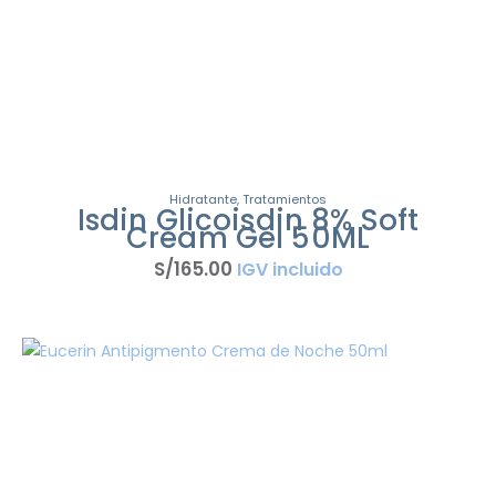
Hidratante
,
Tratamientos
Isdin Glicoisdin 8% Soft
Cream Gel 50ML
S/
165
.
00
IGV incluido