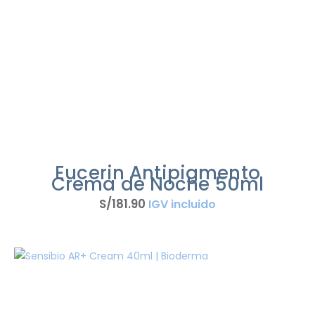
Eucerin Antipigmento
Crema de Noche 50ml
S/
181
.
90
IGV incluido