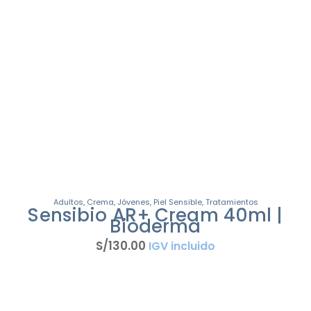
Adultos
,
Crema
,
Jóvenes
,
Piel Sensible
,
Tratamientos
Sensibio AR+ Cream 40ml |
Bioderma
S/
130
.
00
IGV incluido