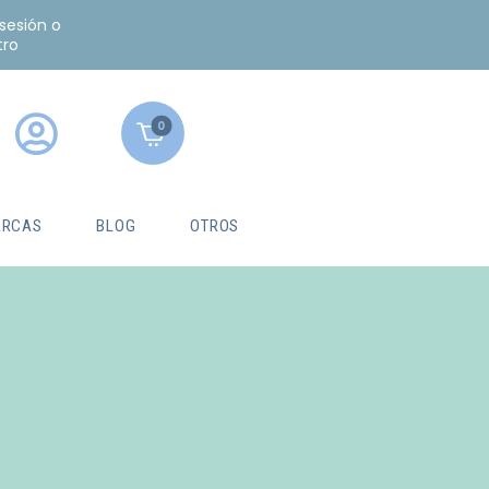
 sesión o
tro
0
RCAS
BLOG
OTROS