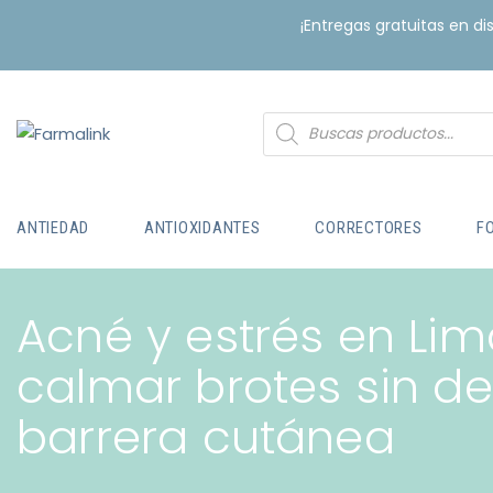
¡Entregas gratuitas en d
ANTIEDAD
ANTIOXIDANTES
CORRECTORES
F
Acné y estrés en Li
calmar brotes sin des
barrera cutánea