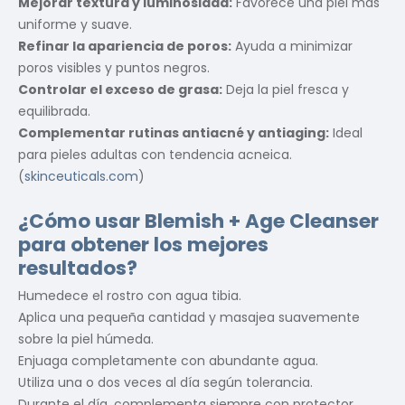
Mejorar textura y luminosidad:
Favorece una piel más
uniforme y suave.
Refinar la apariencia de poros:
Ayuda a minimizar
poros visibles y puntos negros.
Controlar el exceso de grasa:
Deja la piel fresca y
equilibrada.
Complementar rutinas antiacné y antiaging:
Ideal
para pieles adultas con tendencia acneica.
(
skinceuticals.com
)
¿Cómo usar Blemish + Age Cleanser
para obtener los mejores
resultados?
Humedece el rostro con agua tibia.
Aplica una pequeña cantidad y masajea suavemente
sobre la piel húmeda.
Enjuaga completamente con abundante agua.
Utiliza una o dos veces al día según tolerancia.
Durante el día, complementa siempre con protector