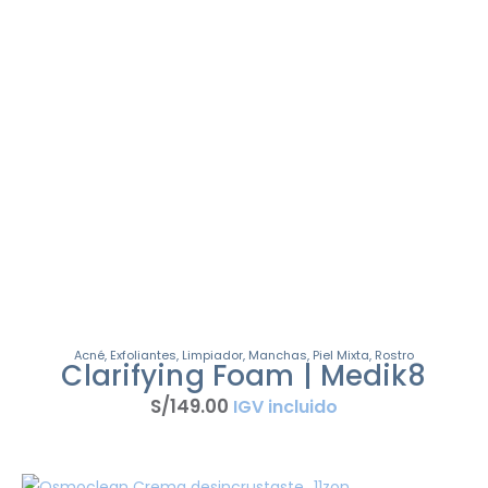
Acné
,
Exfoliantes
,
Limpiador
,
Manchas
,
Piel Mixta
,
Rostro
Clarifying Foam | Medik8
S/
149
.
00
IGV incluido