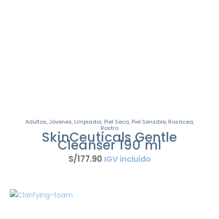
Adultos
,
Jóvenes
,
Limpiador
,
Piel Seca
,
Piel Sensible
,
Rosácea
,
Rostro
SkinCeuticals Gentle
Cleanser 190 ml
S/
177
.
90
IGV incluido