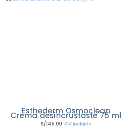
Esthederm Osmoclean
Crema desincrustaste 75 ml
S/
145
.
00
IGV incluido