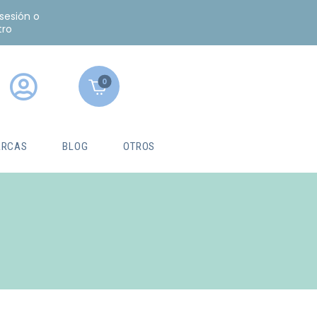
 sesión o
tro
0
RCAS
BLOG
OTROS