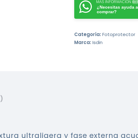
MÁS INFORMACIÓN
En l
¿Necesitas ayuda a
comprar?
Categoría:
Fotoprotector
Marca:
Isdin
)
extura ultraligera y fase externa ac