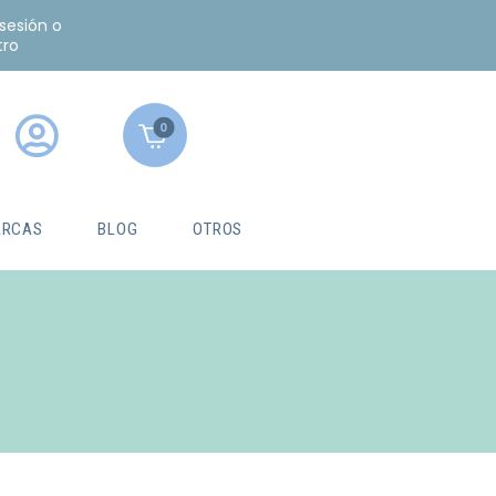
 sesión o
tro
0
RCAS
BLOG
OTROS