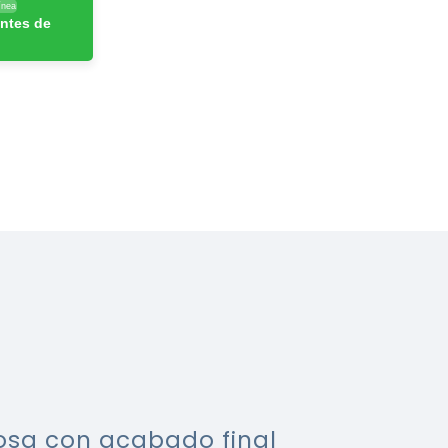
ínea
ntes de
uosa con acabado final