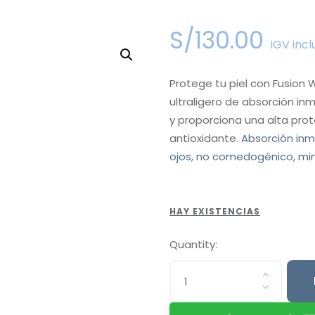
S/
130
.
00
IGV incl
Protege tu piel con Fusion 
ultraligero de absorción inm
y proporciona una alta prote
antioxidante.
Absorción inme
ojos, no comedogénico, minera
HAY EXISTENCIAS
Quantity: