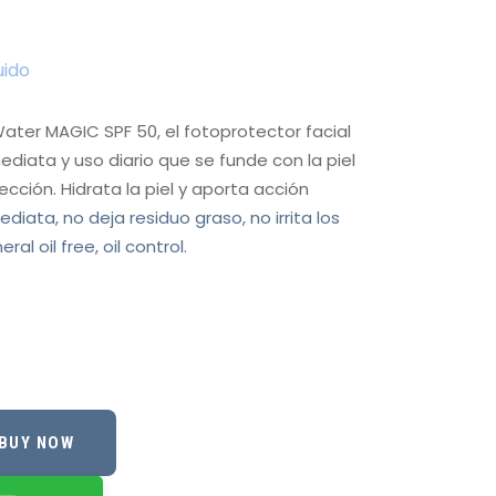
uido
Water MAGIC SPF 50, el fotoprotector facial
ediata y uso diario que se funde con la piel
cción. Hidrata la piel y aporta acción
diata, no deja residuo graso, no irrita los
l oil free, oil control.
BUY NOW