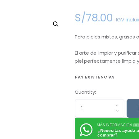
S/
78
.
00
IGV inclu
Para pieles mixtas, grasas
El arte de limpiar y purifica
piel perfectamente limpia y 
HAY EXISTENCIAS
Quantity:
MÁS INFORMACIÓN
En l
¿Necesitas ayuda a
comprar?