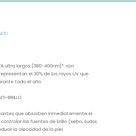
uido
A ultra largos [380-400nm]*: son
 representan el 30% de los rayos UV que
urante todo el año.
TI-BRILLO
icantes que absorben inmediatamente el
ontrolar las fuentes de brillo (sebo, sudor,
ucir la oleosidad de la piel.