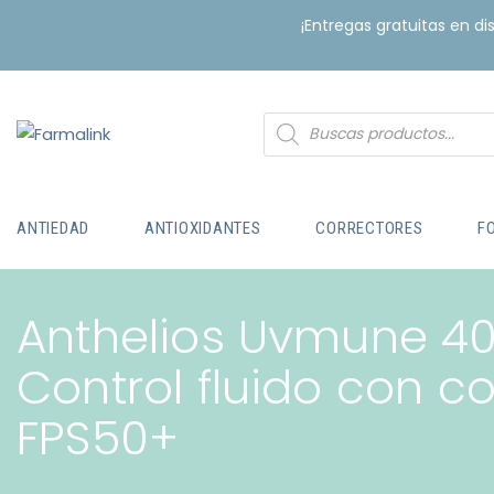
¡Entregas gratuitas en d
ANTIEDAD
ANTIOXIDANTES
CORRECTORES
F
Anthelios Uvmune 40
Control fluido con co
FPS50+