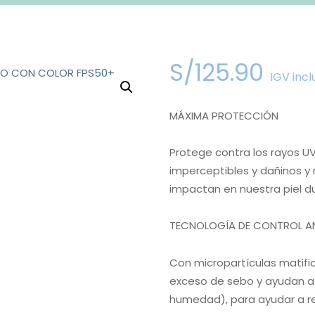
S/
125
.
90
IGV incl
MÁXIMA PROTECCIÓN
Protege contra los rayos UV
imperceptibles y dañinos y
impactan en nuestra piel d
TECNOLOGÍA DE CONTROL AN
Con micropartículas matif
exceso de sebo y ayudan a c
humedad), para ayudar a red