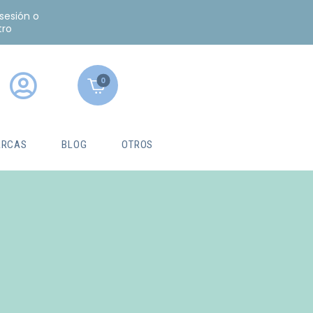
 sesión o
tro
0
RCAS
BLOG
OTROS