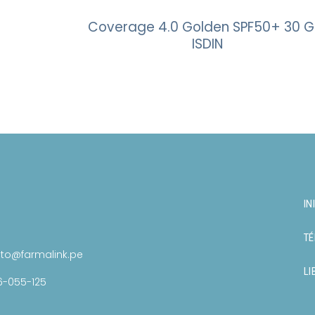
Coverage 4.0 Golden SPF50+ 30 Gr
ISDIN
IN
TÉ
to@farmalink.pe
LI
6-055-125