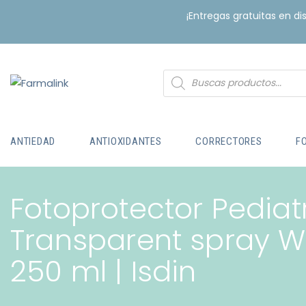
¡Entregas gratuitas en d
ANTIEDAD
ANTIOXIDANTES
CORRECTORES
F
Fotoprotector Pediat
Transparent spray W
250 ml | Isdin