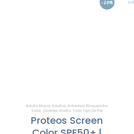
-20%
Adulto Mayor
,
Adultos
,
Antiedad
,
Bloqueador
Solar
,
Jóvenes
,
Rostro
,
Todo Tipo De Piel
Proteos Screen
Color SPF50+ |