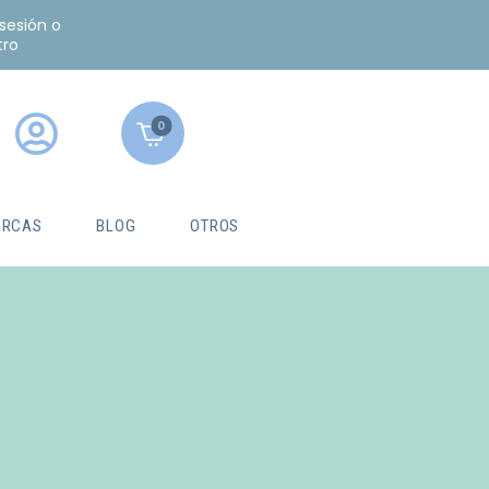
 sesión o
tro
0
RCAS
BLOG
OTROS