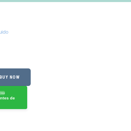
uido
BUY NOW
ínea
ntes de