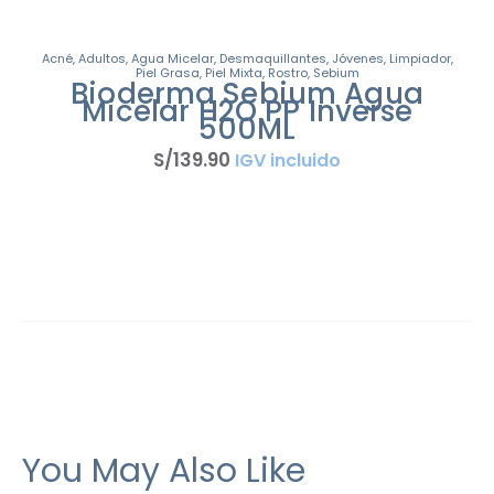
Acné
,
Adultos
,
Agua Micelar
,
Desmaquillantes
,
Jóvenes
,
Limpiador
,
Piel Grasa
,
Piel Mixta
,
Rostro
,
Sebium
Bioderma Sebium Agua
Micelar H2O PP Inverse
500ML
S/
139
.
90
IGV incluido
You May Also Like