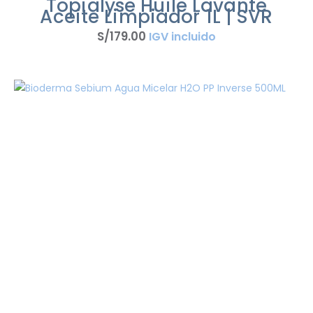
Topialyse Huile Lavante
Aceite Limpiador 1L | SVR
S/
179
.
00
IGV incluido