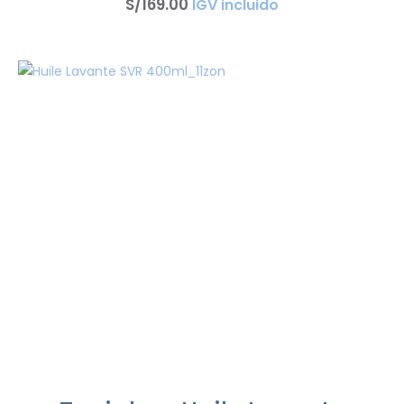
S/
169
.
00
IGV incluido