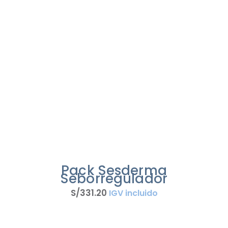
Pack Sesderma
Seborregulador
S/
331
.
20
IGV incluido