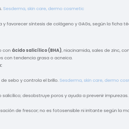
s.
Sesderma, skin care, dermo cosmetic
 y favorecer síntesis de colágeno y GAGs, según la ficha té
o con
ácido salicílico (BHA)
, niacinamida, sales de zinc, c
s con tendencia grasa o acneica.
:
e sebo y controla el brillo.
Sesderma, skin care, dermo cos
o salicílico; desobstruye poros y ayuda a prevenir impurezas
sación de frescor; no es fotosensible ni irritante según la m