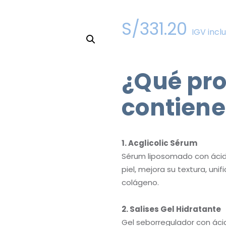
S/
331
.
20
IGV incl
¿Qué pr
contiene
1. Acglicolic Sérum
Sérum liposomado con ácido 
piel, mejora su textura, uni
colágeno.
2. Salises Gel Hidratante
Gel seborregulador con ácido 