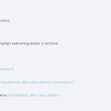
cnica.
omplejo seborregulador y activos
metic
+1
.
Sesderma, skin care, dermo cosmetic
+1
arca.
Sesderma, skin care, dermo