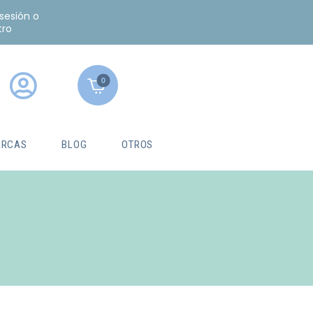
 sesión o
tro
0
RCAS
BLOG
OTROS