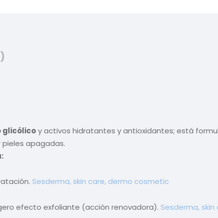
)
 glicólico
y activos hidratantes y antioxidantes; está formul
ar pieles apagadas.
:
ratación.
Sesderma, skin care, dermo cosmetic
ligero efecto exfoliante (acción renovadora).
Sesderma, skin