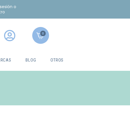
 sesión o
tro
0
RCAS
BLOG
OTROS