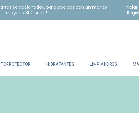
istritos seleccionados, para pedidos con un monto
Iniciar
mayor a 300 soles!
Regis
OTOPROTECTOR
HIDRATANTES
LIMPIADORES
MA