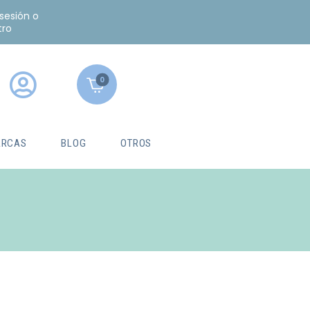
 sesión o
tro
0
RCAS
BLOG
OTROS