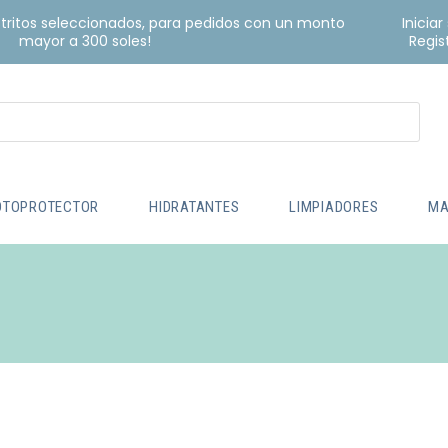
istritos seleccionados, para pedidos con un monto
Iniciar
mayor a 300 soles!
Regis
OTOPROTECTOR
HIDRATANTES
LIMPIADORES
MA