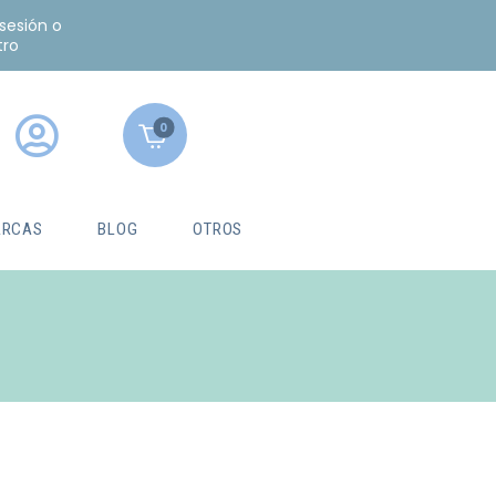
 sesión o
tro
0
RCAS
BLOG
OTROS