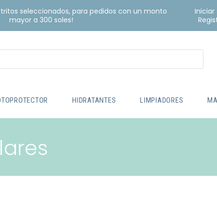
istritos seleccionados, para pedidos con un monto
Iniciar
mayor a 300 soles!
Regis
OTOPROTECTOR
HIDRATANTES
LIMPIADORES
MA
lares