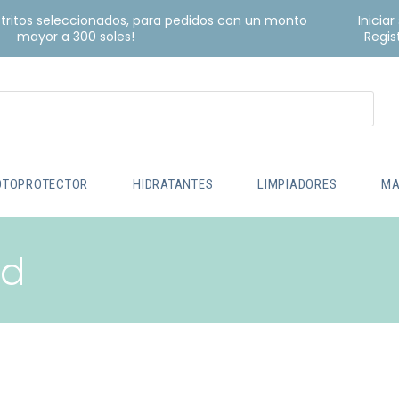
istritos seleccionados, para pedidos con un monto
Iniciar
mayor a 300 soles!
Regis
OTOPROTECTOR
HIDRATANTES
LIMPIADORES
MA
ad