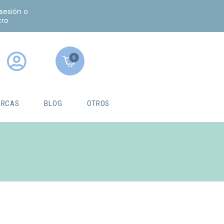
 sesión o
tro
0
RCAS
BLOG
OTROS