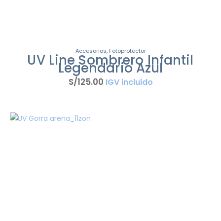
Accesorios
,
Fotoprotector
UV Line Sombrero Infantil
Legendario Azul
S/
125
.
00
IGV incluido