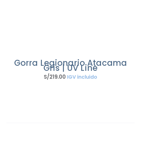
Gorra Legionario Atacama
Gris | UV Line
S/
219
.
00
IGV incluido