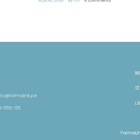
16 junio, 2026
By
PO
0
Comments
IN
TÉ
to@farmalink.pe
LI
6-055-125
FarmaLi