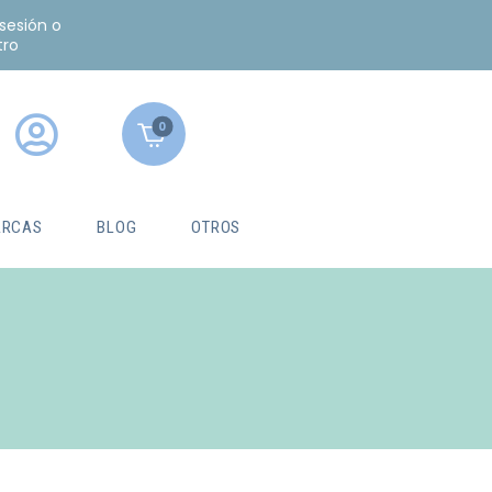
 sesión o
tro
0
RCAS
BLOG
OTROS