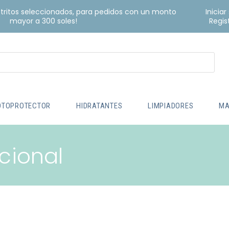
istritos seleccionados, para pedidos con un monto
Iniciar
mayor a 300 soles!
Regis
OTOPROTECTOR
HIDRATANTES
LIMPIADORES
MA
cional