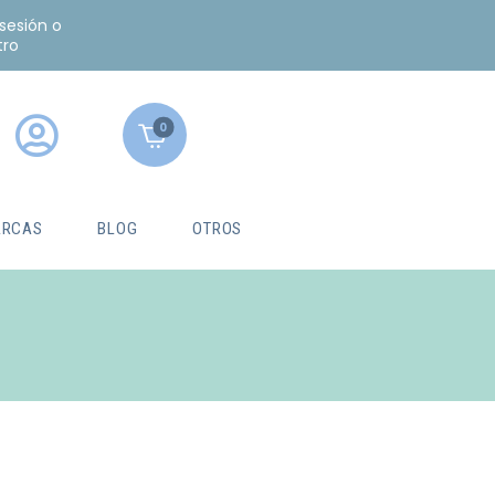
 sesión o
tro
0
RCAS
BLOG
OTROS