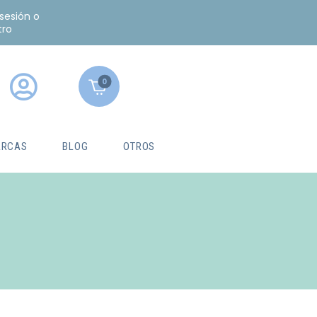
 sesión o
tro
0
RCAS
BLOG
OTROS