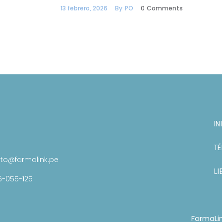
13 febrero, 2026
By
PO
0
Comments
IN
TÉ
to@farmalink.pe
LI
6-055-125
FarmaLi