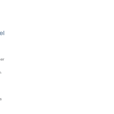
el
ser
n
s