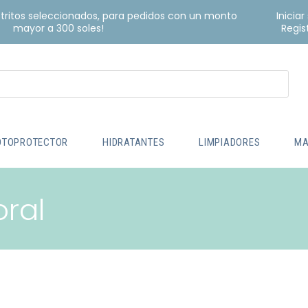
istritos seleccionados, para pedidos con un monto
Iniciar
mayor a 300 soles!
Regis
OTOPROTECTOR
HIDRATANTES
LIMPIADORES
MA
oral