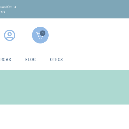
 sesión o
tro
0
RCAS
BLOG
OTROS