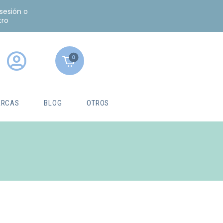
 sesión o
tro
0
RCAS
BLOG
OTROS