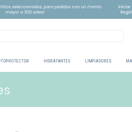
istritos seleccionados, para pedidos con un monto
Iniciar
mayor a 300 soles!
Regis
OTOPROTECTOR
HIDRATANTES
LIMPIADORES
MA
es