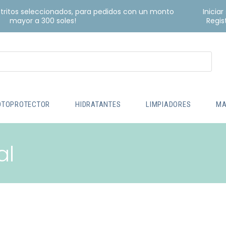
istritos seleccionados, para pedidos con un monto
Iniciar
mayor a 300 soles!
Regis
OTOPROTECTOR
HIDRATANTES
LIMPIADORES
MA
al