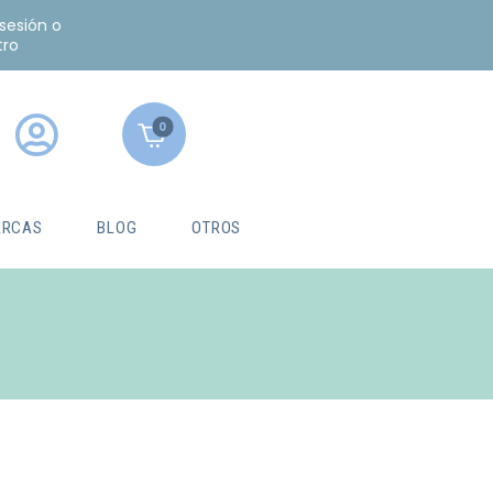
 sesión o
tro
0
RCAS
BLOG
OTROS