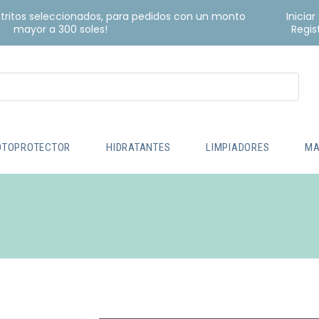
istritos seleccionados, para pedidos con un monto
Iniciar
mayor a 300 soles!
Regis
OTOPROTECTOR
HIDRATANTES
LIMPIADORES
MA