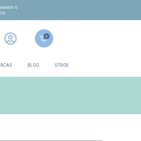
 sesión o
tro
0
RCAS
BLOG
OTROS