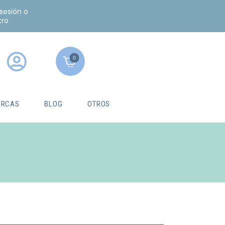
 sesión o
tro
0
RCAS
BLOG
OTROS