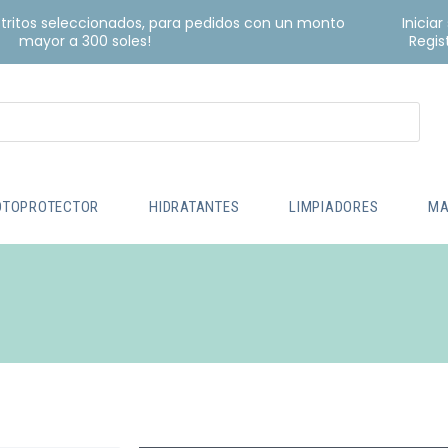
istritos seleccionados, para pedidos con un monto
Iniciar
mayor a 300 soles!
Regis
OTOPROTECTOR
HIDRATANTES
LIMPIADORES
MA