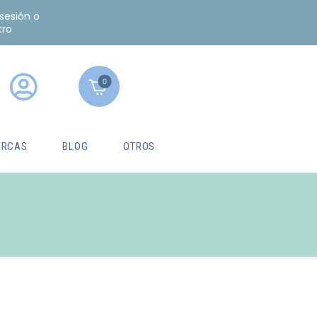
 sesión o
tro
0
RCAS
BLOG
OTROS