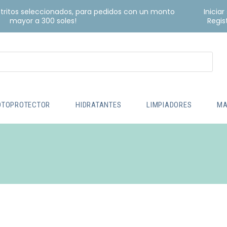
istritos seleccionados, para pedidos con un monto
Iniciar
mayor a 300 soles!
Regis
OTOPROTECTOR
HIDRATANTES
LIMPIADORES
MA